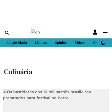
Edição Diária
Últimas
Opinião
Vídeos
DN Sport
Culinária