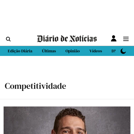
Edição Diária
Últimas
Opinião
Vídeos
DN Sport
Competitividade