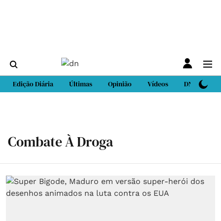
Edição Diária
Últimas
Opinião
Vídeos
DN Sport
Combate À Droga