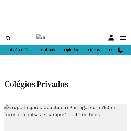
Edição Diária
Últimas
Opinião
Vídeos
DN Sport
Colégios Privados