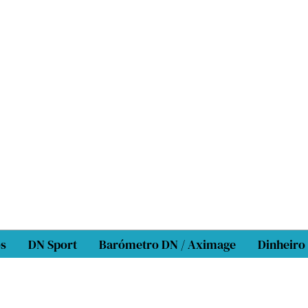
os
DN Sport
Barómetro DN / Aximage
Dinheiro