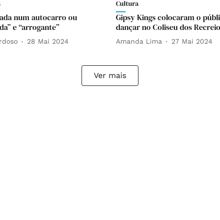
s
Cultura
ada num autocarro ou
Gipsy Kings colocaram o públi
da” e “arrogante”
dançar no Coliseu dos Recrei
rdoso
28 Mai 2024
Amanda Lima
27 Mai 2024
Ver mais