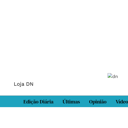
Loja DN
Edição Diária
Últimas
Opinião
Víde