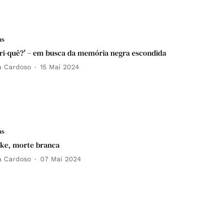
as
ri-quê?' – em busca da memória negra escondida
a Cardoso
15 Mai 2024
as
ke, morte branca
a Cardoso
07 Mai 2024