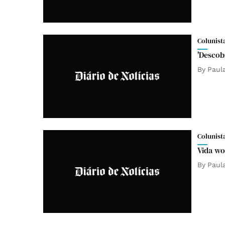
Colunist
'Descob
By
Paul
Colunist
Vida wo
By
Paul