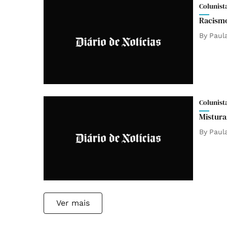
Colunist
Racismo
By
Paul
Colunist
Mistura
By
Paul
Ver mais