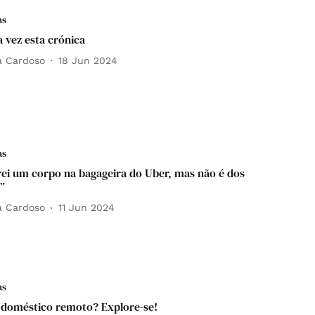
as
 vez esta crónica
a Cardoso
18 Jun 2024
as
ei um corpo na bagageira do Uber, mas não é dos
”
a Cardoso
11 Jun 2024
as
 doméstico remoto? Explore-se!