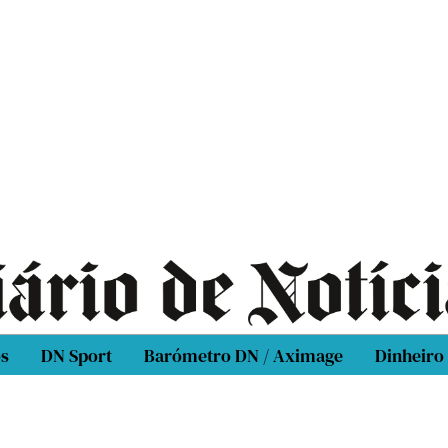
os
DN Sport
Barómetro DN / Aximage
Dinheiro