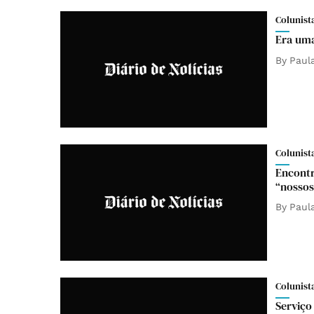
Colunist
Era uma
By
Paul
Colunist
Encontr
“nossos
By
Paul
Colunist
Serviço