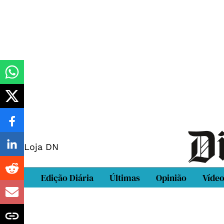
Loja DN
Edição Diária
Últimas
Opinião
Víde