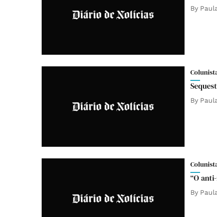
By
Paul
Colunist
Sequest
By
Paul
Colunist
“O anti
By
Paul