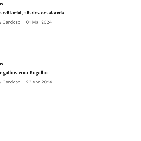
as
 editorial, aliados ocasionais
a Cardoso
01 Mai 2024
as
r galhos com Bugalho
a Cardoso
23 Abr 2024