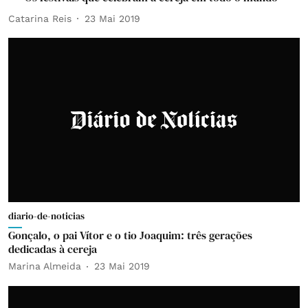
Catarina Reis
23 Mai 2019
diario-de-noticias
Gonçalo, o pai Vítor e o tio Joaquim: três gerações
dedicadas à cereja
Marina Almeida
23 Mai 2019