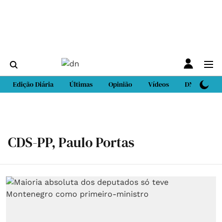
Edição Diária
Últimas
Opinião
Vídeos
DN Sport
CDS-PP, Paulo Portas