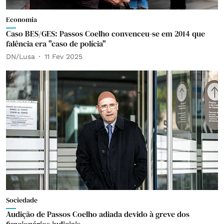
Economia
Caso BES/GES: Passos Coelho convenceu-se em 2014 que
falência era "caso de polícia"
DN/Lusa
11 Fev 2025
Sociedade
Audição de Passos Coelho adiada devido à greve dos
funcionários judiciais