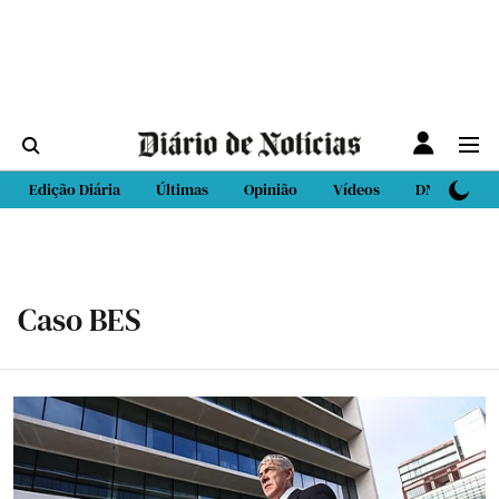
Edição Diária
Últimas
Opinião
Vídeos
DN Sport
Caso BES