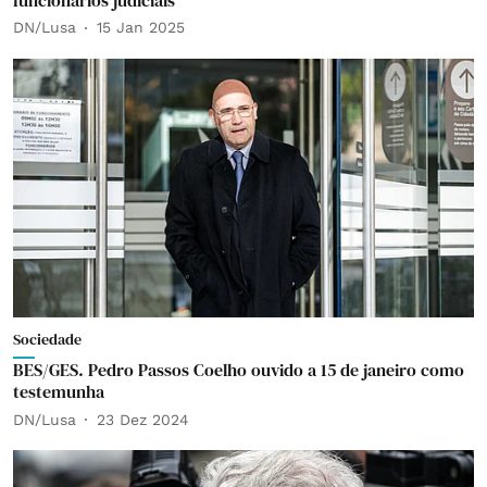
DN/Lusa
15 Jan 2025
Sociedade
BES/GES. Pedro Passos Coelho ouvido a 15 de janeiro como
testemunha
DN/Lusa
23 Dez 2024