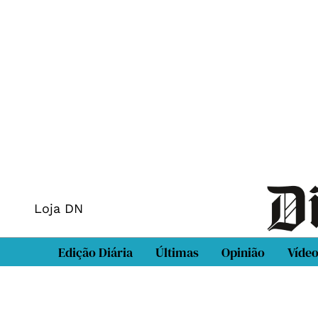
Loja DN
Edição Diária
Últimas
Opinião
Víde