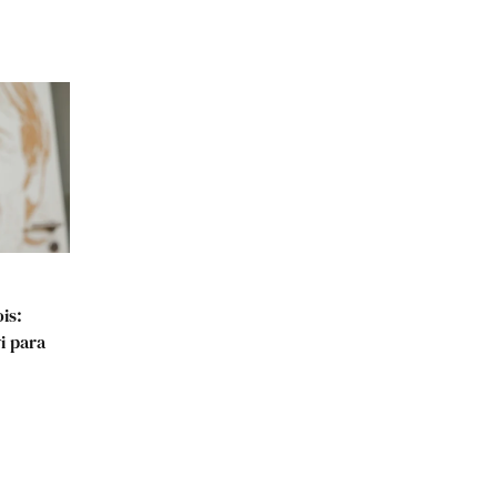
is:
i para