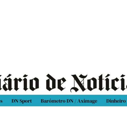
os
DN Sport
Barómetro DN / Aximage
Dinheiro