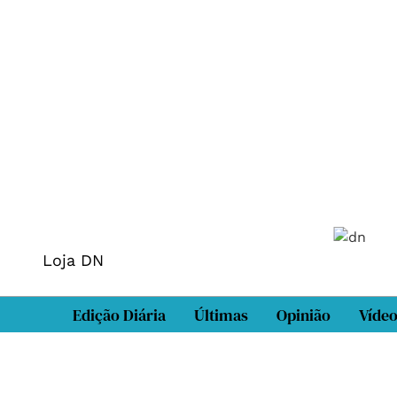
Loja DN
Edição Diária
Últimas
Opinião
Víde