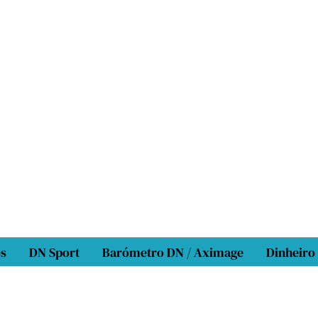
os
DN Sport
Barómetro DN / Aximage
Dinheiro