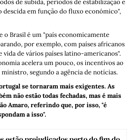
íodos de subida, períodos de estabilização e
o descida em função do fluxo económico",
ue o Brasil é um "país economicamente
parando, por exemplo, com países africanos
vida de vários países latino-americanos".
conomia acelera um pouco, os incentivos ao
ministro, segundo a agência de notícias.
ortugal se tornaram mais exigentes. As
bém não estão todas fechadas, mas é mais
ão Amaro, referindo que, por isso, "é
spondam a isso".
s estão prejudicados perto do fim do