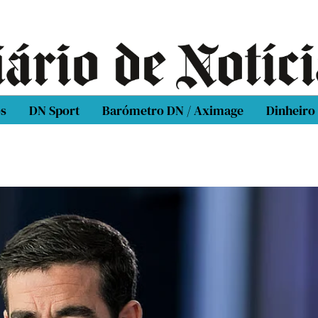
os
DN Sport
Barómetro DN / Aximage
Dinheiro