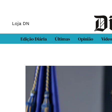
Loja DN
Edição Diária
Últimas
Opinião
Víde