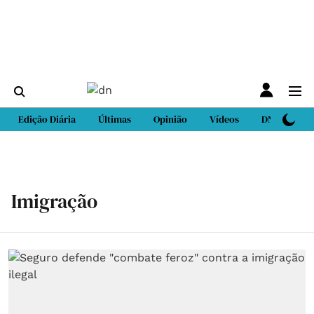
Edição Diária
Últimas
Opinião
Vídeos
DN Sport
Imigração