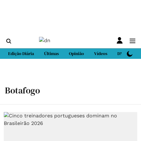
Edição Diária
Últimas
Opinião
Vídeos
DN Sport
Botafogo