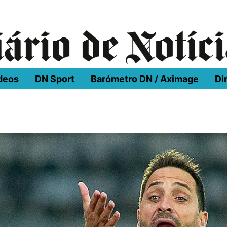
deos
DN Sport
Barómetro DN / Aximage
Di