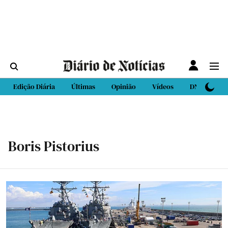
Edição Diária
Últimas
Opinião
Vídeos
DN Sport
Boris Pistorius