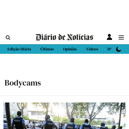
Edição Diária
Últimas
Opinião
Vídeos
DN Sport
Bodycams