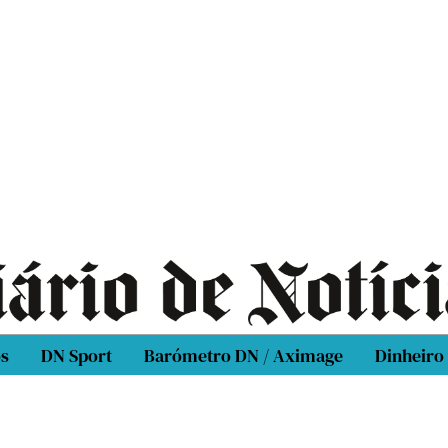
os
DN Sport
Barómetro DN / Aximage
Dinheiro