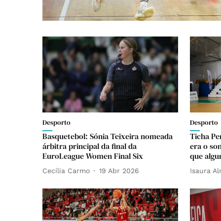
Desporto
Desporto
Basquetebol: Sónia Teixeira nomeada
Ticha Pe
árbitra principal da final da
era o so
EuroLeague Women Final Six
que algu
Cecília Carmo
19 Abr 2026
Isaura A