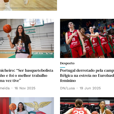
Desporto
nicheiro: “Ser basquetebolista
Portugal derrotado pela cam
nho e foi o melhor trabalho
Bélgica na estreia no Eurobas
ma vez tive”
feminino
lmeida
16 Nov 2025
DN/Lusa
19 Jun 2025