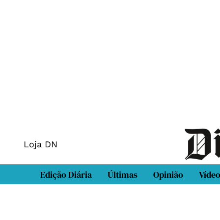
Loja DN
Edição Diária
Últimas
Opinião
Víde