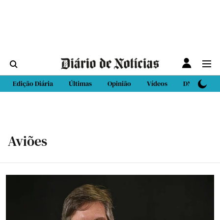
Edição Diária
Últimas
Opinião
Vídeos
DN Sport
Aviões