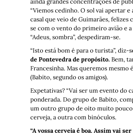
ainda grandes concentrações de públ
“Viemos cedinho. O sol vai apertar e
casal que veio de Guimarães, felizes 
se com o vento do primeiro avião e a c
“Adeus, sombra”, despediram-se.
“Isto está bom é para o turista”, diz
de Pontevedra de propósito.
Bem, ta
Francesinha. Mas queremos mesmo é v
(Babito, segundo os amigos).
Expetativas? “Vai ser um evento do 
ponderada. Do grupo de Babito, comp
um outro grupo de oito muito pouco
cerveja, a outra com binóculos.
“A vossa cerveja é boa. Assim vai ser 