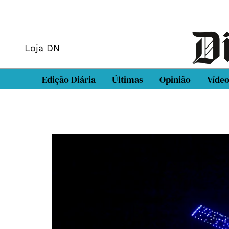
Loja DN
Edição Diária
Últimas
Opinião
Víde