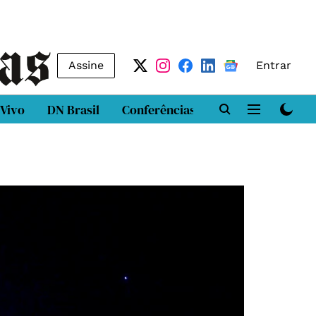
Assine
Entrar
 Vivo
DN Brasil
Conferências
DN LAB
Class