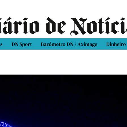
os
DN Sport
Barómetro DN / Aximage
Dinheiro