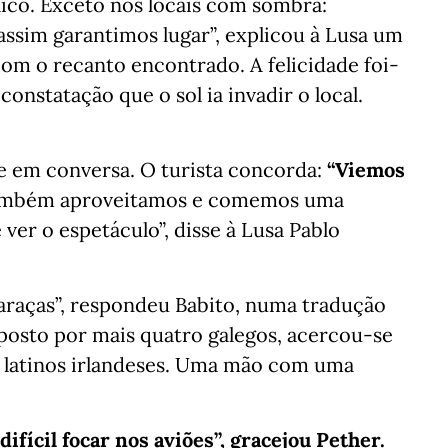
ico. Exceto nos locais com sombra:
 assim garantimos lugar”, explicou à Lusa um
com o recanto encontrado. A felicidade foi-
onstatação que o sol ia invadir o local.
-se em conversa. O turista concorda:
“Viemos
mbém aproveitamos e comemos uma
er o espetáculo”, disse à Lusa Pablo
caraças”, respondeu Babito, numa tradução
osto por mais quatro galegos, acercou-se
 latinos irlandeses. Uma mão com uma
difícil focar nos aviões”, gracejou Pether.