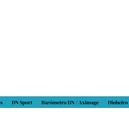
os
DN Sport
Barómetro DN / Aximage
Dinheiro