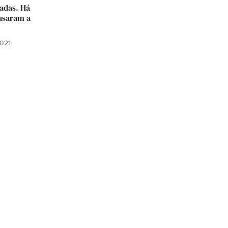
adas. Há
cusaram a
021