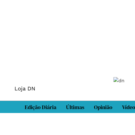
Loja DN
Edição Diária
Últimas
Opinião
Víde