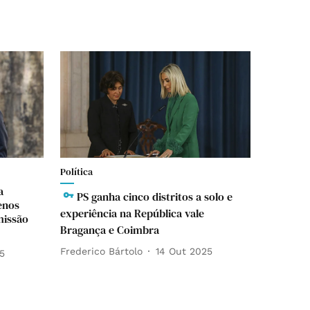
Política
a
PS ganha cinco distritos a solo e
enos
experiência na República vale
missão
Bragança e Coimbra
Frederico Bártolo
14 Out 2025
5