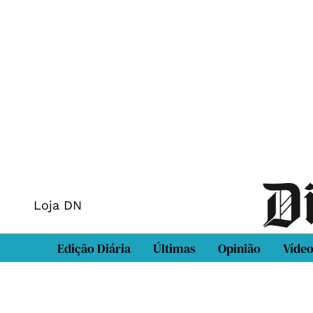
Loja DN
Edição Diária
Últimas
Opinião
Víde