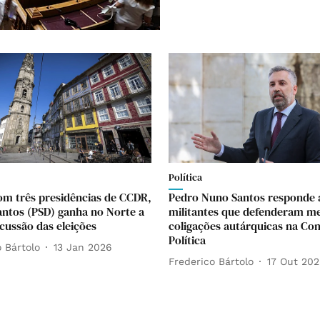
Política
com três presidências de CCDR,
Pedro Nuno Santos responde 
antos (PSD) ganha no Norte a
militantes que defenderam m
scussão das eleições
coligações autárquicas na Co
Política
 Bártolo
13 Jan 2026
Frederico Bártolo
17 Out 202