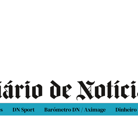
os
DN Sport
Barómetro DN / Aximage
Dinheiro