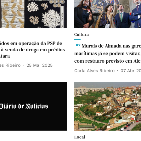
Cultura
idos em operação da PSP de
Murais de Almada nas gar
à venda de droga em prédios
marítimas já se podem visita
tara
com restauro previsto em Alc
es Ribeiro
25 Mai 2025
Carla Alves Ribeiro
07 Abr 2
s
Local