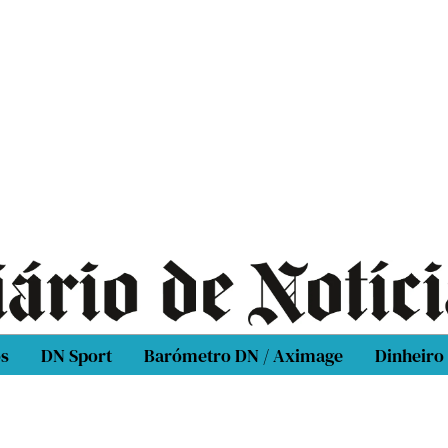
os
DN Sport
Barómetro DN / Aximage
Dinheiro