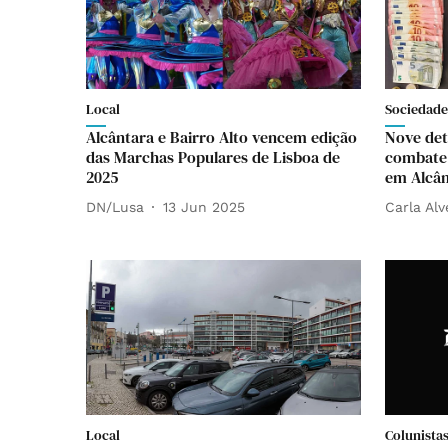
Local
Sociedade
Alcântara e Bairro Alto vencem edição
Nove det
das Marchas Populares de Lisboa de
combate 
2025
em Alcân
DN/Lusa
13 Jun 2025
Carla Alv
Local
Colunista