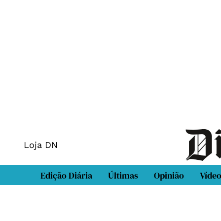
Loja DN
Edição Diária
Últimas
Opinião
Víde