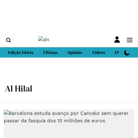
Edição Diária
Últimas
Opinião
Vídeos
DN Sport
Al Hilal