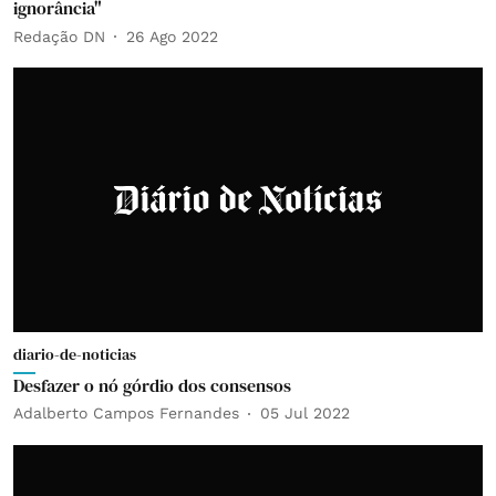
ignorância"
Redação DN
26 Ago 2022
diario-de-noticias
Desfazer o nó górdio dos consensos
Adalberto Campos Fernandes
05 Jul 2022