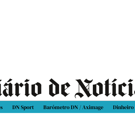
os
DN Sport
Barómetro DN / Aximage
Dinheiro