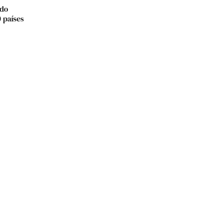
rdo
 países