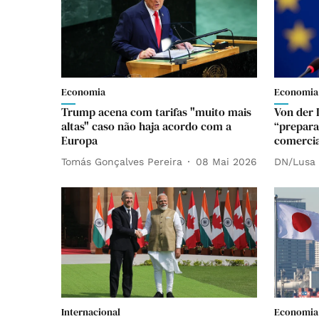
Economia
Economia
Trump acena com tarifas "muito mais
Von der 
altas" caso não haja acordo com a
“prepara
Europa
comerci
Tomás Gonçalves Pereira
08 Mai 2026
DN/Lusa
Internacional
Economia