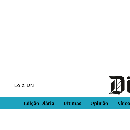
Loja DN
Edição Diária
Últimas
Opinião
Víde