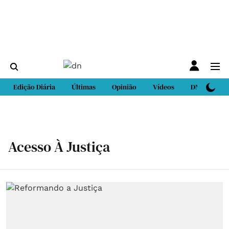
Edição Diária
Últimas
Opinião
Vídeos
DN Sport
Acesso À Justiça