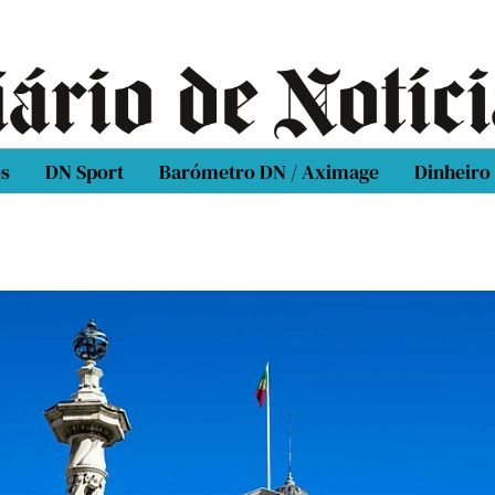
os
DN Sport
Barómetro DN / Aximage
Dinheiro