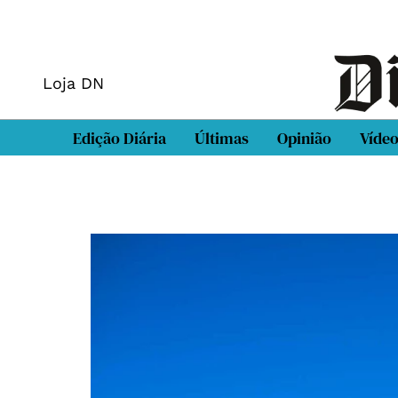
Loja DN
Edição Diária
Últimas
Opinião
Víde