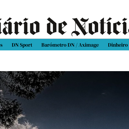
os
DN Sport
Barómetro DN / Aximage
Dinheiro