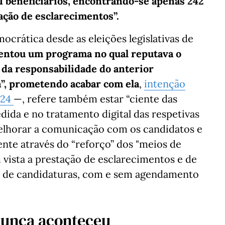
21 beneficiários, encontrando-se apenas 242
ação de esclarecimentos”.
crática desde as eleições legislativas de
entou um programa no qual reputava o
 da responsabilidade do anterior
”, prometendo acabar com ela
,
intenção
024
—, refere também estar “ciente das
ida e no tratamento digital das respetivas
melhorar a comunicação com os candidatos e
nte através do “reforço” dos "meios de
vista a prestação de esclarecimentos e de
ão de candidaturas, com e sem agendamento
nunca aconteceu