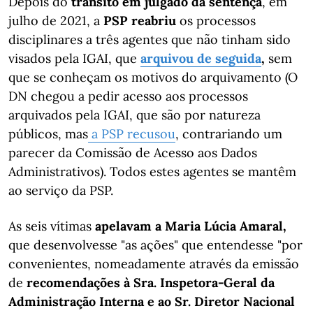
Depois do
trânsito em julgado da sentença
, em
julho de 2021, a
PSP reabriu
os processos
disciplinares a três agentes que não tinham sido
visados pela IGAI, que
arquivou de seguida
,
sem
que se conheçam os motivos do arquivamento (O
DN chegou a pedir acesso aos processos
arquivados pela IGAI, que são por natureza
públicos, mas
a PSP recusou
, contrariando um
parecer da Comissão de Acesso aos Dados
Administrativos). Todos estes agentes se mantêm
ao serviço da PSP.
As seis vítimas
apelavam a Maria Lúcia Amaral,
que desenvolvesse "as ações" que entendesse "por
convenientes, nomeadamente através da emissão
de
recomendações à Sra. Inspetora-Geral da
Administração Interna e ao Sr. Diretor Nacional