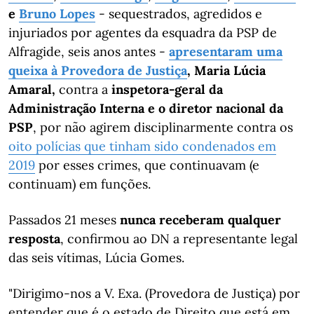
e
Bruno Lopes
- sequestrados, agredidos e
injuriados por agentes da esquadra da PSP de
Alfragide, seis anos antes -
apresentaram uma
queixa à Provedora de Justiça
, Maria Lúcia
Amaral,
contra a
inspetora-geral da
Administração Interna e o diretor nacional da
PSP
, por não agirem disciplinarmente contra os
oito polícias que tinham sido condenados em
2019
por esses crimes, que continuavam (e
continuam) em funções.
Passados 21 meses
nunca receberam qualquer
resposta
, confirmou ao DN a representante legal
das seis vítimas, Lúcia Gomes.
"Dirigimo-nos a V. Exa. (Provedora de Justiça) por
entender que é o estado de Direito que está em