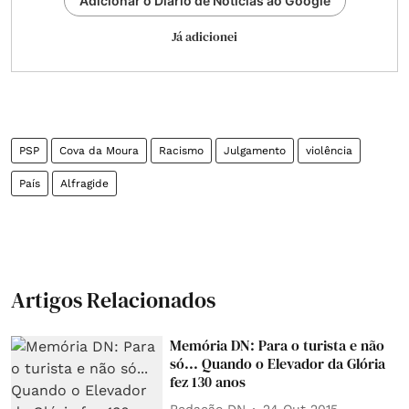
Adicionar o Diário de Notícias ao Google
Já adicionei
PSP
Cova da Moura
Racismo
Julgamento
violência
País
Alfragide
Artigos Relacionados
Memória DN: Para o turista e não
só... Quando o Elevador da Glória
fez 130 anos
Redação DN
24 Out 2015