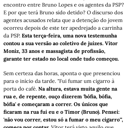
encontro entre Bruno Lopes e os agentes da PSP?
E por que terá Bruno sido detido? O discurso dos
agentes acusados relata que a detenção do jovem
ocorreu depois de este ter apedrejado a carrinha
da PSP.
Esta terça-feira, uma nova testemunha
contou a sua versão ao coletivo de juízes. Vítor
Moniz, 33 anos e massagista de profissão,
garante ter estado no local onde tudo começou.
Sem certeza das horas, aponta o que presenciou
para o início da tarde. "Fui fumar um cigarro à
porta do café.
Na altura, estava muita gente na
rua e, de repente, ouço dizerem 'bófia, bófia,
bófia' e começaram a correr. Os únicos que
ficaram na rua fui eu e o Timor (Bruno). Pensei:
'não vou correr, estou só a fumar o meu cigarro'",
começa por contar.
Vítor terá visto aquilo que