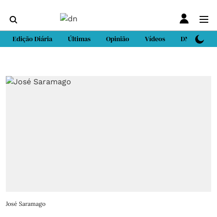
Edição Diária
Últimas
Opinião
Vídeos
DN Sport
José Saramago