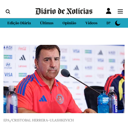
Edição Diária
Últimas
Opinião
Vídeos
DN Sport
EPA/CRISTOBAL HERRERA-ULASHKEVICH