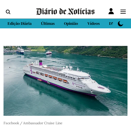
Edição Diária
Últimas
Opinião
Vídeos
DN Sport
Fscebook / Ambassador Cruise Line