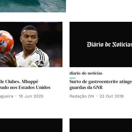
diario-de-noticias
de Clubes. Mbappé
Surto de gastroenterite atinge
izado nos Estados Unidos
guardas da GNR
ogueira
19 Jun 2025
Redação DN
23 Out 2018