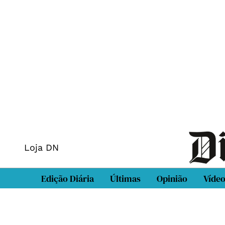
Loja DN
Edição Diária
Últimas
Opinião
Víde