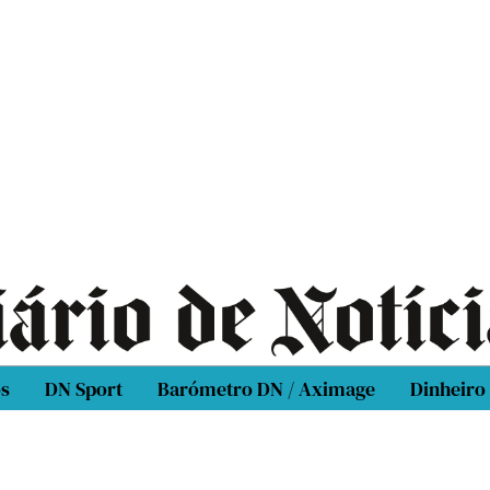
os
DN Sport
Barómetro DN / Aximage
Dinheiro