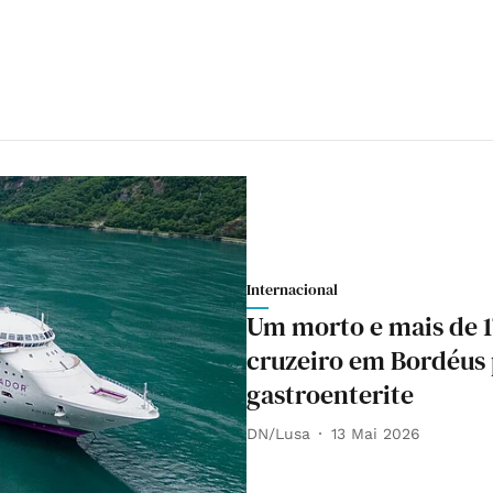
Internacional
Um morto e mais de 
cruzeiro em Bordéus 
gastroenterite
DN/Lusa
13 Mai 2026