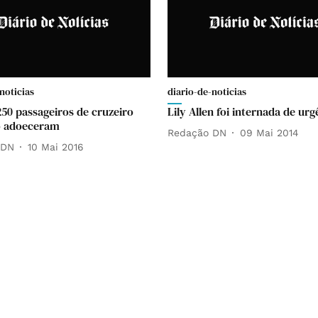
noticias
diario-de-noticias
250 passageiros de cruzeiro
Lily Allen foi internada de urg
o adoeceram
Redação DN
09 Mai 2014
 DN
10 Mai 2016