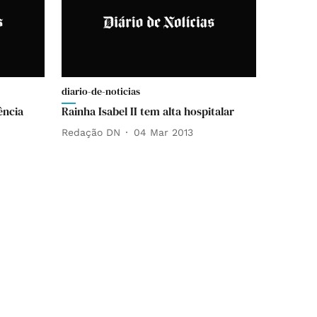
diario-de-noticias
ência
Rainha Isabel II tem alta hospitalar
Redação DN
04 Mar 2013