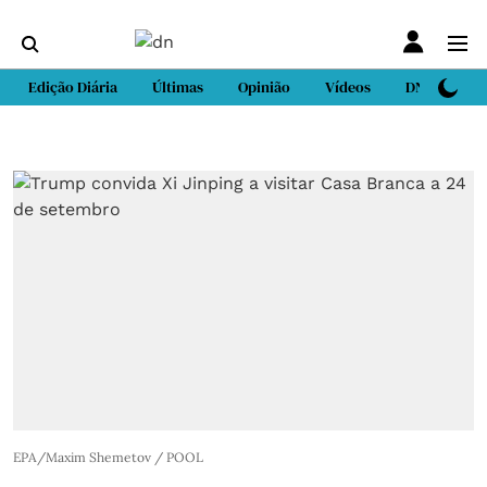
Edição Diária
Últimas
Opinião
Vídeos
DN Sport
EPA/Maxim Shemetov / POOL