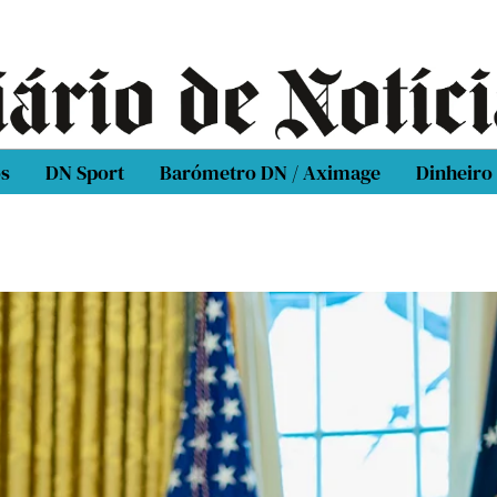
os
DN Sport
Barómetro DN / Aximage
Dinheiro