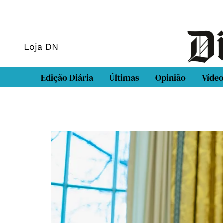
Loja DN
Edição Diária
Últimas
Opinião
Víde