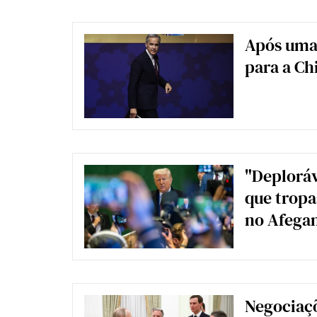
Após uma 
para a Ch
"Deploráv
que tropa
no Afegan
Negociaçõ