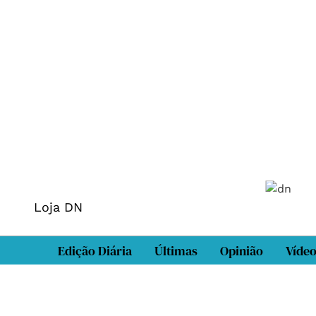
Loja DN
Edição Diária
Últimas
Opinião
Víde