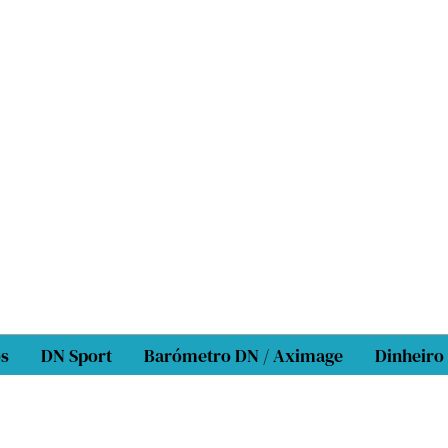
os
DN Sport
Barómetro DN / Aximage
Dinheiro