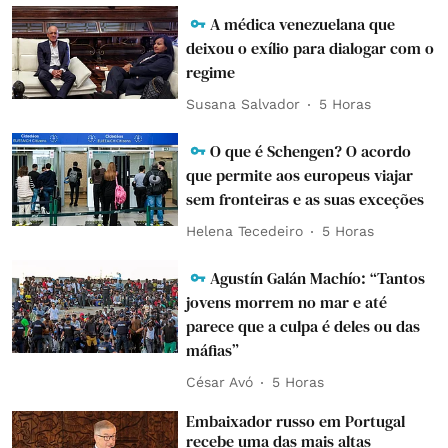
A médica venezuelana que
deixou o exílio para dialogar com o
regime
Susana Salvador
5 Horas
O que é Schengen? O acordo
que permite aos europeus viajar
sem fronteiras e as suas exceções
Helena Tecedeiro
5 Horas
Agustín Galán Machío: “Tantos
jovens morrem no mar e até
parece que a culpa é deles ou das
máfias”
César Avó
5 Horas
Embaixador russo em Portugal
recebe uma das mais altas