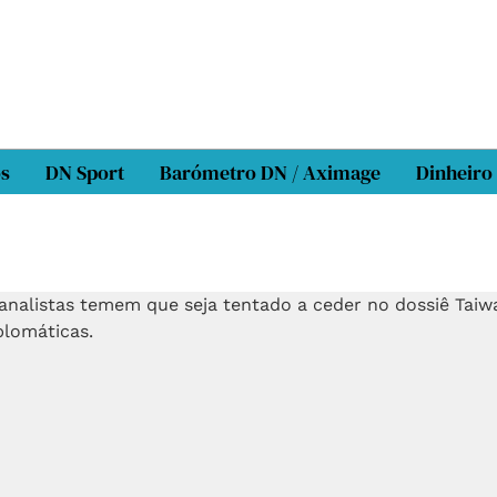
os
DN Sport
Barómetro DN / Aximage
Dinheiro