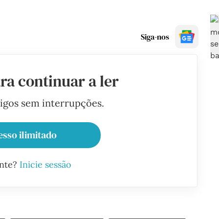
Siga-nos
ra continuar a ler
tigos sem interrupções.
esso ilimitado
ante?
Inicie sessão