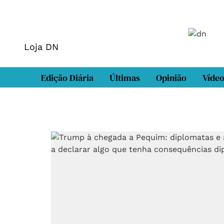
Loja DN
Edição Diária
Últimas
Opinião
Víde