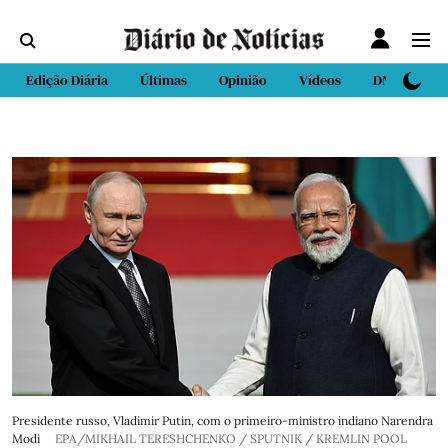
Edição Diária
Últimas
Opinião
Vídeos
DN Sport
Presidente russo, Vladimir Putin, com o primeiro-ministro indiano Narendra
Modi
EPA/MIKHAIL TERESHCHENKO / SPUTNIK / KREMLIN POOL