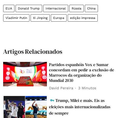
EUA
Donald Trump
Internacional
Rússia
China
Vladimir Putin
Xi Jinping
Europa
edição impressa
Artigos Relacionados
Partidos espanhóis Vox e Sumar
concordam em pedir a exclusão de
Marrocos da organização do
Mundial 2030
David Pereira
3 Minutos
Trump, Milei e mais. Eis as
eleições mais internacionalizadas
de sempre