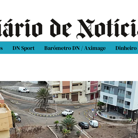
os
DN Sport
Barómetro DN / Aximage
Dinheiro