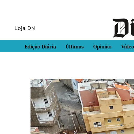
Loja DN
Edição Diária
Últimas
Opinião
Víde