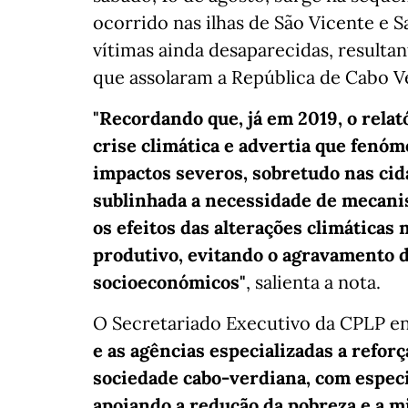
ocorrido nas ilhas de São Vicente e
vítimas ainda desaparecidas, resultan
que assolaram a República de Cabo V
"Recordando que, já em 2019, o relat
crise climática e advertia que fen
impactos severos, sobretudo nas cida
sublinhada a necessidade de mecan
os efeitos das alterações climática
produtivo, evitando o agravamento d
socioeconómicos"
, salienta a nota.
O Secretariado Executivo da CPLP en
e as agências especializadas a refor
sociedade cabo-verdiana, com especi
apoiando a redução da pobreza e a m