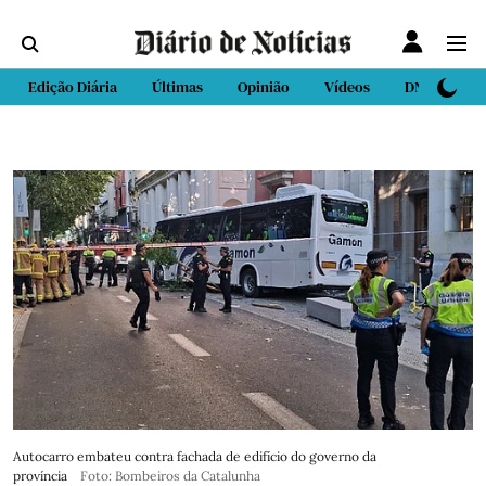
Edição Diária
Últimas
Opinião
Vídeos
DN Sport
Autocarro embateu contra fachada de edifício do governo da
província
Foto: Bombeiros da Catalunha