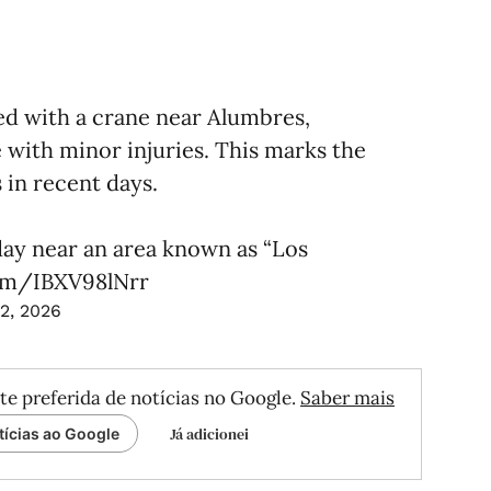
ded with a crane near Alumbres,
e with minor injuries. This marks the
 in recent days.
ay near an area known as “Los
com/IBXV98lNrr
2, 2026
te preferida de notícias no Google.
Saber mais
Já adicionei
tícias ao Google