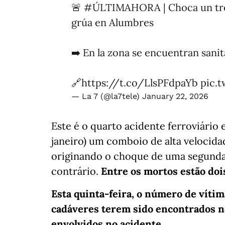
🚨
#ÚLTIMAHORA
| Choca un tr
grúa en Alumbres
➡️ En la zona se encuentran sani
🔗
https://t.co/LlsPFdpaYb
pic.
— La 7 (@la7tele)
January 22, 2026
Este é o quarto acidente ferroviário
janeiro) um comboio de alta velocid
originando o choque de uma segunda
contrário.
Entre os mortos estão doi
Esta quinta-feira, o número de vítim
cadáveres terem sido encontrados n
envolvidos no acidente.