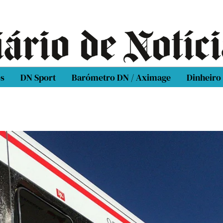
os
DN Sport
Barómetro DN / Aximage
Dinheiro