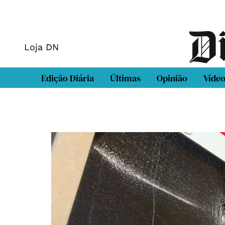
Loja DN
Edição Diária
Últimas
Opinião
Víde