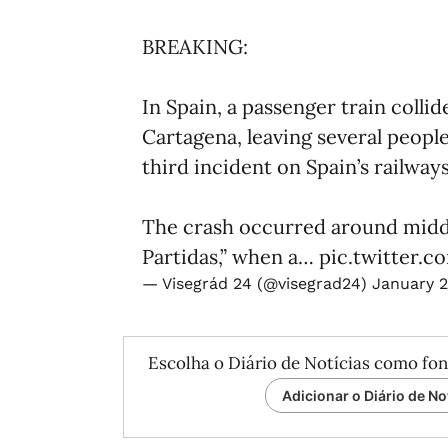
BREAKING:
In Spain, a passenger train colli
Cartagena, leaving several peopl
third incident on Spain’s railways
The crash occurred around midd
Partidas,” when a…
pic.twitter.
— Visegrád 24 (@visegrad24)
January 2
Escolha o Diário de Notícias como fon
Adicionar o Diário de No