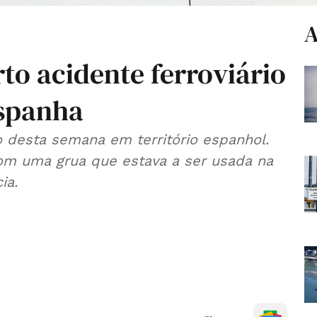
A
rto acidente ferroviário
spanha
io desta semana em território espanhol.
om uma grua que estava a ser usada na
ia.