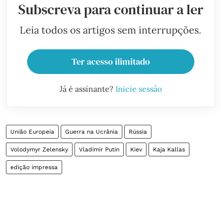
Subscreva para continuar a ler
Leia todos os artigos sem interrupções.
Ter acesso ilimitado
Já é assinante?
Inicie sessão
União Europeia
Guerra na Ucrânia
Rússia
Volodymyr Zelensky
Vladimir Putin
Kiev
Kaja Kallas
edição impressa