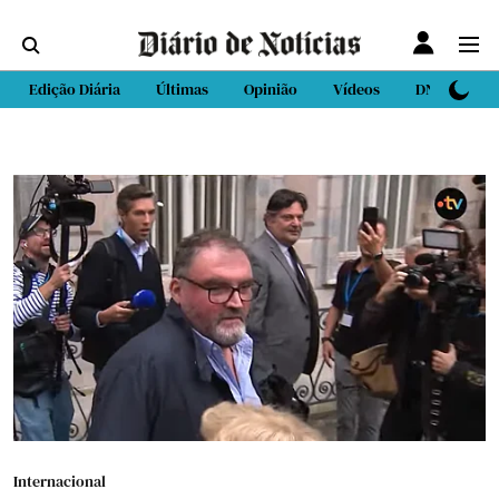
Edição Diária
Últimas
Opinião
Vídeos
DN Sport
Internacional