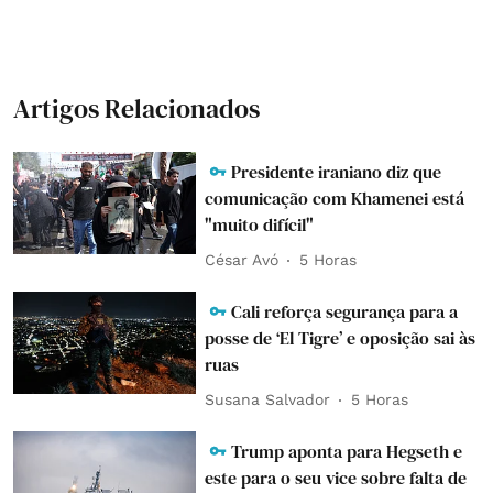
Artigos Relacionados
Presidente iraniano diz que
comunicação com Khamenei está
"muito difícil"
César Avó
5 Horas
Cali reforça segurança para a
posse de ‘El Tigre’ e oposição sai às
ruas
Susana Salvador
5 Horas
Trump aponta para Hegseth e
este para o seu vice sobre falta de