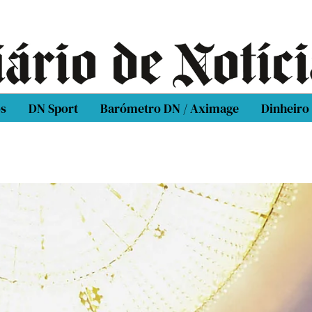
os
DN Sport
Barómetro DN / Aximage
Dinheiro