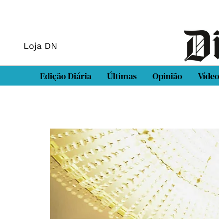
Loja DN
Edição Diária
Últimas
Opinião
Víde