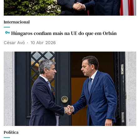
Internacional
Húngaros confiam mais na UE do que em Orbán
César Avó
10 Abr 2026
Política