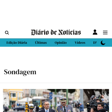
Edição Diária
Últimas
Opinião
Vídeos
DN Sport
Sondagem