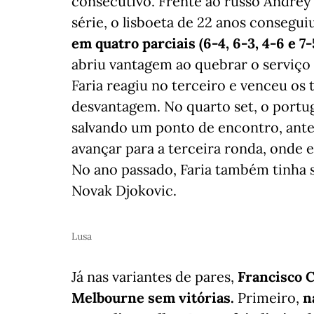
consecutivo. Frente ao russo Andrey R
série, o lisboeta de 22 anos consegu
em quatro parciais (6-4, 6-3, 4-6 e 7-
abriu vantagem ao quebrar o serviço
Faria reagiu no terceiro e venceu os 
desvantagem. No quarto set, o portu
salvando um ponto de encontro, antes
avançar para a terceira ronda, onde 
No ano passado, Faria também tinha 
Novak Djokovic.
Lusa
Já nas variantes de pares,
Francisco C
Melbourne sem vitórias.
Primeiro,
n