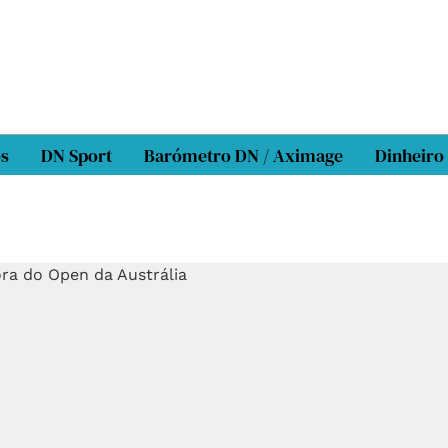
os
DN Sport
Barómetro DN / Aximage
Dinheiro