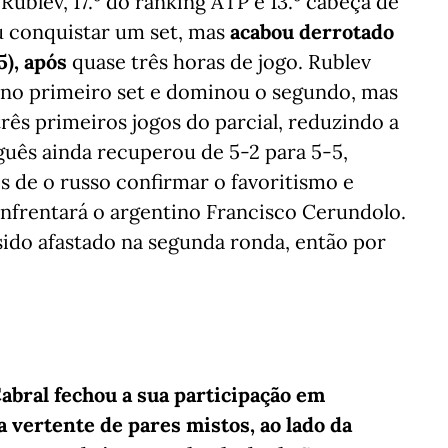
ublev, 17.º do ranking ATP e 13.º cabeça de
iu conquistar um set, mas
acabou derrotado
5), após
quase três horas de jogo. Rublev
 no primeiro set e dominou o segundo, mas
três primeiros jogos do parcial, reduzindo a
guês ainda recuperou de 5-2 para 5-5,
 de o russo confirmar o favoritismo e
enfrentará o argentino Francisco Cerundolo.
sido afastado na segunda ronda, então por
abral fechou a sua participação em
a vertente de pares mistos, ao lado da