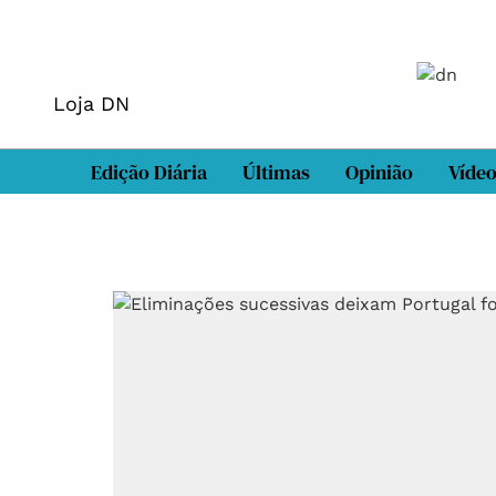
Loja DN
Edição Diária
Últimas
Opinião
Víde